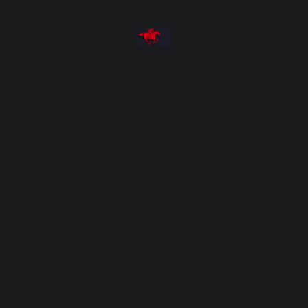
Deportes